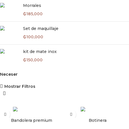
Morrales
₲
185,000
Set de maquillaje
₲
100,000
kit de mate inox
₲
150,000
Neceser
Mostrar Filtros
AÑADIR AL CARRITO
AÑADIR AL CARRITO
Bandolera premium
Botinera