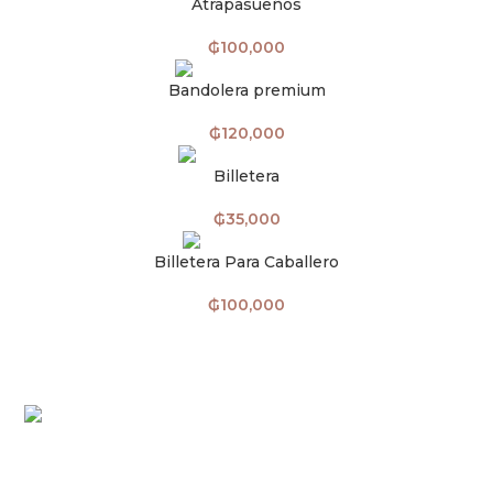
Atrapasueños
₲
100,000
Bandolera premium
₲
120,000
Billetera
₲
35,000
Billetera Para Caballero
₲
100,000
Ñande Artesanía Atyrá Todo Termos
y
Ñande
Artesanía Atyrá Tienda de Regalos
. Cada una de estas