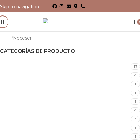
Skip to navigation
Skip to main content
Inicio
Neceser
CATEGORÍAS DE PRODUCTO
Accesorios para dama
13
Ajuar
4
Alcancías
1
Amigurumis
1
Atrapasueños
1
Billeteras
4
Bombillas
3
Cajas
1
Cintos
1