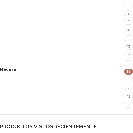
Crochet
1
Eventos
9
Flores eternas
1
Guampas
4
Hamacas
2
Kit de mate
13
kit de Tereré
17
Llaveros
3
Neceser
14
Plateria
1
Poyvi y faja
2
Regalos
12
Zapatillas
3
PRODUCTOS VISTOS RECIENTEMENTE