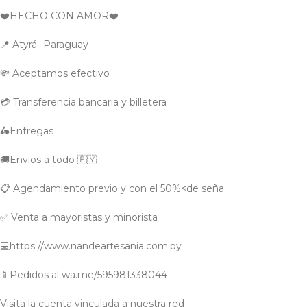
❤️HECHO CON AMOR❤️
📍 Atyrá -Paraguay
💸 Aceptamos efectivo
💳 Transferencia bancaria y billetera
🛵Entregas
🚚Envios a todo 🇵🇾
📋 Agendamiento previo y con el 50%<de seña
✅ Venta a mayoristas y minorista
💻https://www.nandeartesania.com.py
📱Pedidos al wa.me/595981338044
Visita la cuenta vinculada a nuestra red