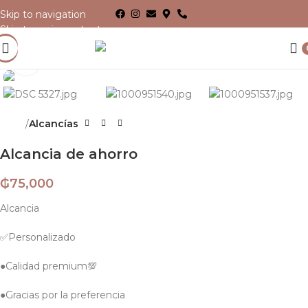
Skip to navigation
Skip to main content
Click para agrandar
Inicio
Alcancías
Alcancia de ahorro
₲
75,000
Alcancia
✅Personalizado
️️●Calidad premium💯
●Gracias por la preferencia