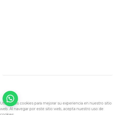
Contacto
+595981338044
Facebook
Instagram
Veraagueronormaelizabeth@gmail.com
Atyrá, Paraguay
Desarrollado por: Nexo Digital
Utilizamos cookies para mejorar su experiencia en nuestro sitio
web. Al navegar por este sitio web, acepta nuestro uso de
cookies.