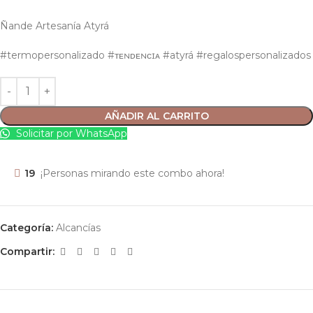
Ñande Artesanía Atyrá
#termopersonalizado #ᴛᴇɴᴅᴇɴᴄɪᴀ #atyrá #regalospersonalizados
AÑADIR AL CARRITO
Solicitar por WhatsApp
19
¡Personas mirando este combo ahora!
Categoría:
Alcancías
Compartir: