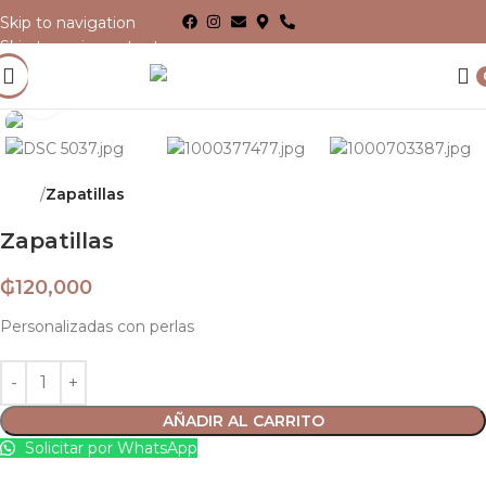
Skip to navigation
Skip to main content
Click para agrandar
Inicio
Zapatillas
Back to products
Zapatillas
₲
120,000
Personalizadas con perlas
AÑADIR AL CARRITO
Solicitar por WhatsApp