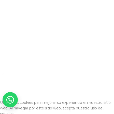
Contacto
+595981338044
Facebook
Instagram
Veraagueronormaelizabeth@gmail.com
Atyrá, Paraguay
Desarrollado por: Nexo Digital
Utilizamos cookies para mejorar su experiencia en nuestro sitio
web. Al navegar por este sitio web, acepta nuestro uso de
cookies.